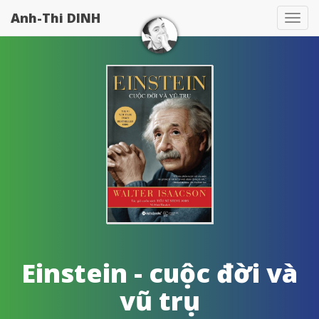
Anh-Thi DINH
Tog
navi
Einstein - cuộc đời và
vũ trụ