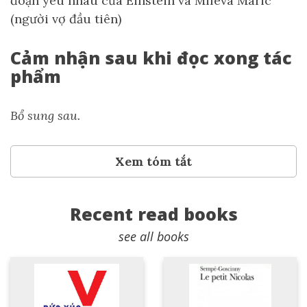
đoạn yêu nhau của Einstein và Mileva Maric
(người vợ đầu tiên)
Cảm nhận sau khi đọc xong tác
phẩm
Bổ sung sau.
Xem tóm tắt
Recent read books
see all books