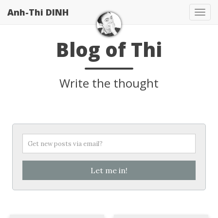
Anh-Thi DINH
Tog
navi
Blog of Thi
Write the thought
Let me in!